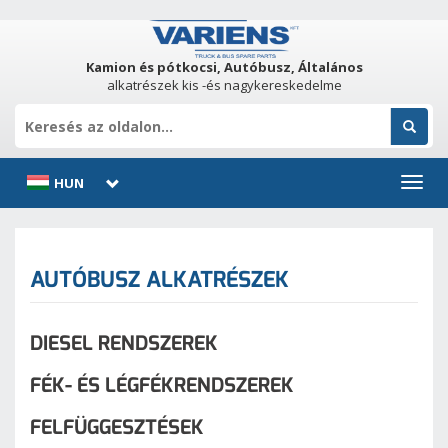
Kamion és pótkocsi, Autóbusz, Általános
alkatrészek kis -és nagykereskedelme
HUN
Toggl
navig
AUTÓBUSZ ALKATRÉSZEK
DIESEL RENDSZEREK
FÉK- ÉS LÉGFÉKRENDSZEREK
FELFÜGGESZTÉSEK