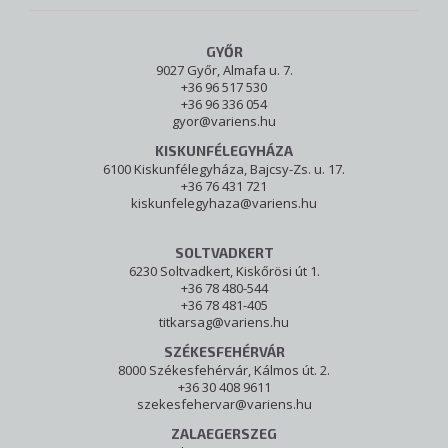
GYŐR
9027 Győr, Almafa u. 7.
+36 96 517 530
+36 96 336 054
gyor@variens.hu
KISKUNFÉLEGYHÁZA
6100 Kiskunfélegyháza, Bajcsy-Zs. u. 17.
+36 76 431 721
kiskunfelegyhaza@variens.hu
SOLTVADKERT
6230 Soltvadkert, Kiskőrösi út 1.
+36 78 480-544
+36 78 481-405
titkarsag@variens.hu
SZÉKESFEHÉRVÁR
8000 Székesfehérvár, Kálmos út. 2.
+36 30 408 9611
szekesfehervar@variens.hu
ZALAEGERSZEG