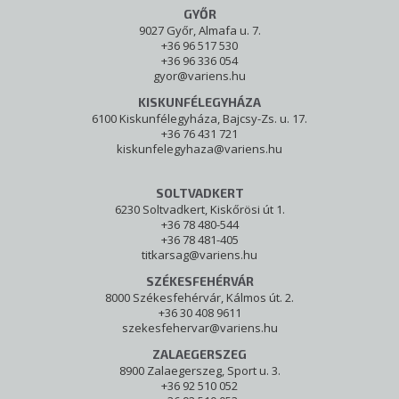
GYŐR
9027 Győr, Almafa u. 7.
+36 96 517 530
+36 96 336 054
gyor@variens.hu
KISKUNFÉLEGYHÁZA
6100 Kiskunfélegyháza, Bajcsy-Zs. u. 17.
+36 76 431 721
kiskunfelegyhaza@variens.hu
SOLTVADKERT
6230 Soltvadkert, Kiskőrösi út 1.
+36 78 480-544
+36 78 481-405
titkarsag@variens.hu
SZÉKESFEHÉRVÁR
8000 Székesfehérvár, Kálmos út. 2.
+36 30 408 9611
szekesfehervar@variens.hu
ZALAEGERSZEG
8900 Zalaegerszeg, Sport u. 3.
+36 92 510 052