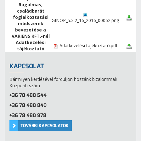
Rugalmas,
családbarát
foglalkoztatási
GINOP_5.3.2_16_2016_00062.png
módszerek
bevezetése a
VARIENS KFT.-nél
Adatkezelési
Adatkezelési tájékoztató.pdf
tájékoztató
KAPCSOLAT
Bármilyen kérdésével forduljon hozzánk bizalommal!
Központi szám
+36 78 480 544
+36 78 480 840
+36 78 480 978
TOVÁBBI KAPCSOLATOK