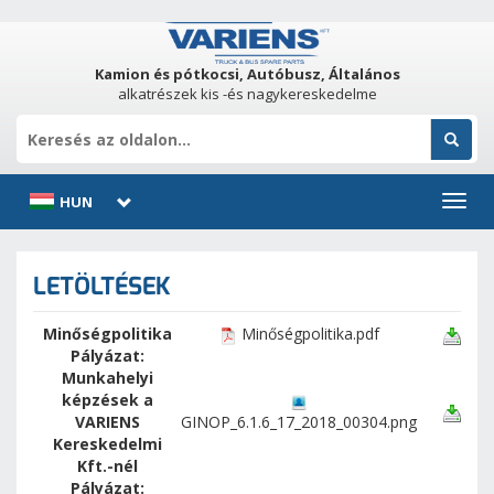
Kamion és pótkocsi, Autóbusz, Általános
alkatrészek kis -és nagykereskedelme
HUN
Toggl
navig
LETÖLTÉSEK
Minőségpolitika
Minőségpolitika.pdf
Pályázat:
Munkahelyi
képzések a
VARIENS
GINOP_6.1.6_17_2018_00304.png
Kereskedelmi
Kft.-nél
Pályázat: